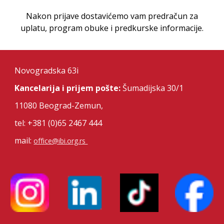
Nakon prijave dostavićemo vam predračun za
uplatu, program obuke i predkurske informacije.
Novogradska 63i
Kancelarija i prijem pošte:
Šumadijska 30/1
11080
Beograd-Zemun,
tel: +381 (0)65 2467 444
mail:
office@ibi.org.rs