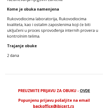
Kome je obuka namenjena
Rukovodiocima laboratorija, Rukovodiocima
kvaliteta, kao i ostalim zaposlenima koji će biti
uključeni u proces sprovođenja internih provera u
kontrolnim telima.
Trajanje obuke
2 dana
PREUZMITE PRIJAVU ZA OBUKU -
OVDE
Popunjenu prijavu pošaljite na email
backoffice@ibicert.rs