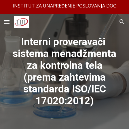
INSTITUT ZA UNAPREĐENJE POSLOVANJA DOO
Skip to main content
Skip to navigation
Interni proveravači
sistema menadžmenta
za kontrolna tela
(prema zahtevima
standarda ISO/IEC
17020:2012)