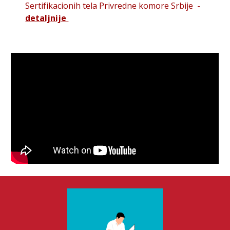
Sertifikacionih tela Privredne komore Srbije -
detaljnije