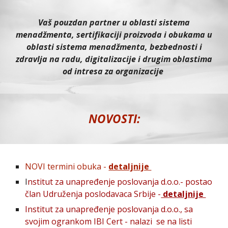
Va
š pouzdan partner u oblasti sistema
menadžmenta, sertifikaciji proizvoda i obu
kama
u
oblasti sistema menadžmenta, bezbedno
sti
i
zdravlja na radu, digitalizacije i drugim oblastima
od intresa za organizacije
NOVOSTI:
NOVI termini obuka -
detaljnije
I
nstitut za unapređenje poslovanja d.o.o.- postao
član Udruženja poslodavaca Srbije -
detaljnije
I
nstitut za unapređenje poslovanja d.o.o., sa
svojim ogrankom IBI Cert -
nalazi se na listi