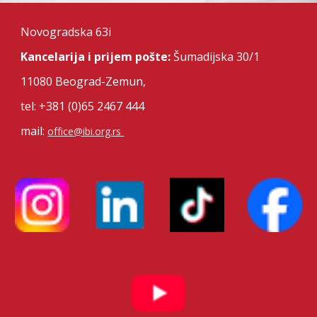
Novogradska 63i
Kancelarija i prijem pošte:
Šumadijska 30/1
11080
Beograd-Zemun,
tel: +381 (0)65 2467 444
mail:
office@ibi.org.rs