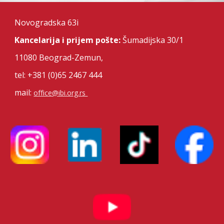
Novogradska 63i
Kancelarija i prijem pošte:
Šumadijska 30/1
11080
Beograd-Zemun,
tel: +381 (0)65 2467 444
mail:
office@ibi.org.rs