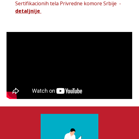
Sertifikacionih tela Privredne komore Srbije -
detaljnije